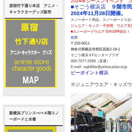
20
24年シーズンイベント ス
原宿竹下通り本店 アニメ・
■そごう横浜店
９階市
キャラクターグッズ販売
2024年11月28日開催。
スノーボード用品、スノーボード３点セ
ジュニア・キッズ・子供用 ウエア充実
■スノーボードウエア 50%OFF続出！
住所
〒220-0011
神奈川県横浜市西区高島2-18-1
そごう横浜９Fセンタープラザ
080-7077-2888（直通）
E-mail : wgb88w@yellow.plala.or.jp
ビーポイント横浜
※ジュニアウエア・キッズウエ
新横浜プリンスぺぺ４階スノ
ーボードと水着