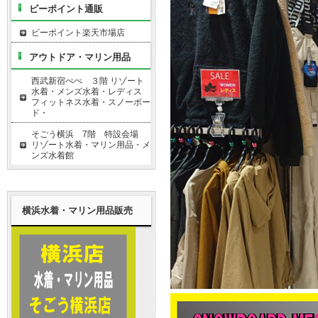
ビーポイント通販
ビーポイント楽天市場店
アウトドア・マリン用品
西武新宿ぺぺ ３階 リゾート
水着・メンズ水着・レディス
フィットネス水着・スノーボー
ド・
そごう横浜 7階 特設会場
リゾート水着・マリン用品・メ
ンズ水着館
横浜水着・マリン用品販売