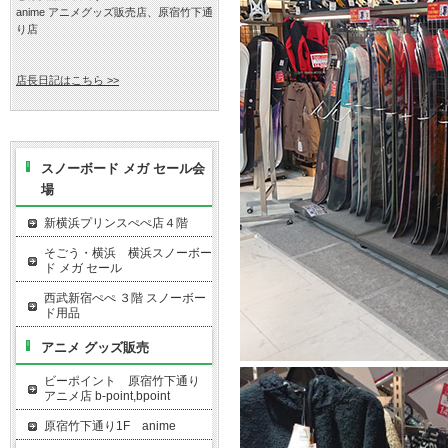
anime アニメグッズ販売店、原宿竹下通
り店
店長日記はこちら >>
スノーボード メガ セール会
場
新横浜プリンスぺぺ店４階
そごう・横浜 横浜スノーボー
ド メガ セール
西武新宿ぺぺ ３階 スノーボー
ド用品
アニメ グッズ販売
ビーポイント 原宿竹下通り
アニメ店 b-point,bpoint
原宿竹下通り1F anime