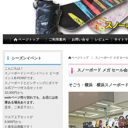
ページトップ
ご利用案内
お問い合せ
レビュー
サイト
シーズンイベント
ページトップ
スノーボード メガ セー
こんにちは！
スノーボード メガ セール会
スノーボードシーズンイベント ビーポ
イントB-POINTです。
スノーボードとビンディングにダイヤ
そごう・横浜 横浜スノーボード
ル式ブーツ付３点セットが
32,000円から
webページ売り切れでも、お店には在
庫ある場合あります。
是非、ご来店下さい。
ウエア上下セットが
9,900円から
と激安品満載です！