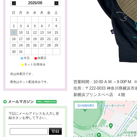
2026/08
日
月
火
水
木
金
土
1
2
3
4
5
6
7
8
9
10
11
12
13
14
15
16
17
18
19
20
21
22
23
24
25
26
27
28
29
30
31
■
■
今日
休業日
■
ネット出荷休み
赤は休業日です。
営業時間：10:00 A.M.～9:00
黄色はネット配送休みです。
住所：〒222-0033 神奈川県横浜
新横浜プリンスペペ店 ４階
下記にメールアドレスを入力し登
録ボタンを押して下さい。