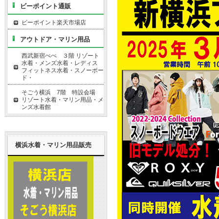
ビーポイント通販
ビーポイント楽天市場店
アウトドア・マリン用品
西武新宿ぺぺ ３階 リゾート
水着・メンズ水着・レディス
フィットネス水着・スノーボー
ド・
そごう横浜 7階 特設会場
リゾート水着・マリン用品・メ
ンズ水着館
横浜水着・マリン用品販売