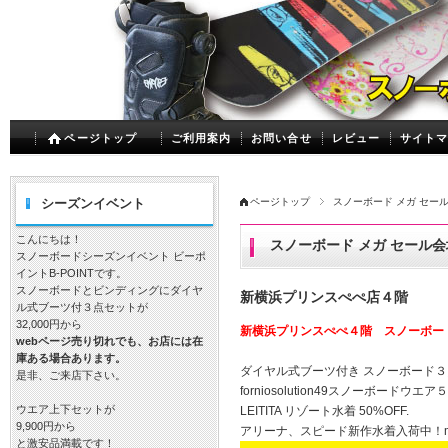
ページトップ
ご利用案内
お問い合せ
レビュー
サイト
シーズンイベント
ページトップ
スノーボード メガ セー
こんにちは！
スノーボード メガ セール会
スノーボードシーズンイベント ビーポ
イントB-POINTです。
スノーボードとビンディングにダイヤ
新横浜プリンスぺぺ店４階
ル式ブーツ付３点セットが
32,000円から
新横浜プリンスぺぺ４階 スノーボードメガセ
webページ売り切れでも、お店には在
庫ある場合あります。
ダイヤル式ブーツ付き スノーボード３点
是非、ご来店下さい。
forniosolution49スノーボードウエア
ウエア上下セットが
LEITITA リゾート水着 50%OFF.
9,900円から
アリーナ、スピード新作水着入荷中！mi
と激安品満載です！