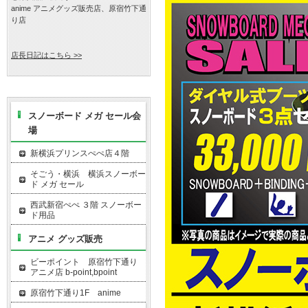
anime アニメグッズ販売店、原宿竹下通
り店
店長日記はこちら >>
スノーボード メガ セール会
場
新横浜プリンスぺぺ店４階
そごう・横浜 横浜スノーボー
ド メガ セール
西武新宿ぺぺ ３階 スノーボー
ド用品
アニメ グッズ販売
ビーポイント 原宿竹下通り
アニメ店 b-point,bpoint
原宿竹下通り1F anime