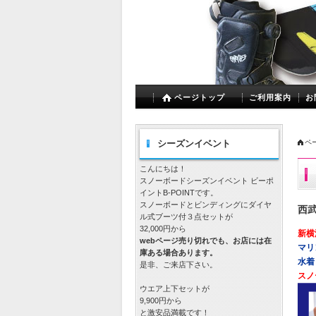
ページトップ
ご利用案内
お
シーズンイベント
ペ
こんにちは！
スノーボードシーズンイベント ビーポ
イントB-POINTです。
スノーボードとビンディングにダイヤ
西
ル式ブーツ付３点セットが
32,000円から
新横
webページ売り切れでも、お店には在
マリ
庫ある場合あります。
水着 
是非、ご来店下さい。
スノ
ウエア上下セットが
9,900円から
と激安品満載です！