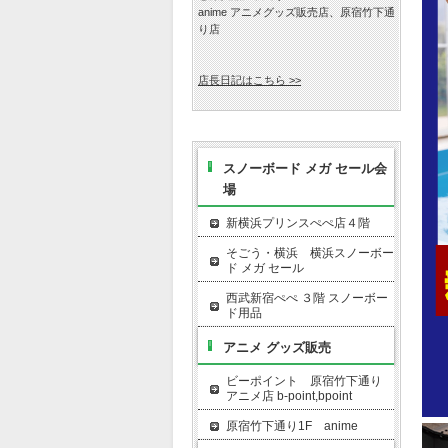
anime アニメグッズ販売店、原宿竹下通
り店
店長日記はこちら >>
スノーボード メガ セール会
場
新横浜プリンスぺぺ店４階
そごう・横浜 横浜スノーボー
ド メガ セール
西武新宿ぺぺ ３階 スノーボー
ド用品
アニメ グッズ販売
ビーポイント 原宿竹下通り
アニメ店 b-point,bpoint
原宿竹下通り1F anime