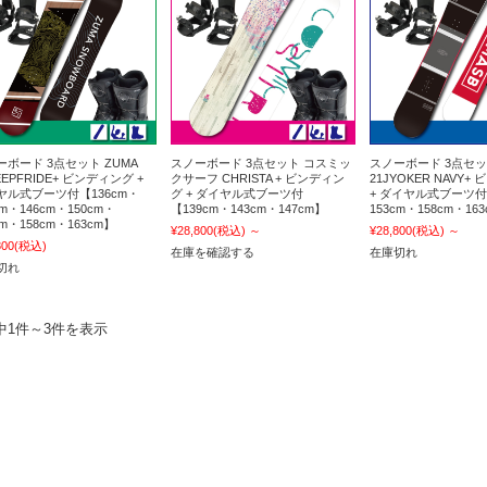
ーボード 3点セット ZUMA
スノーボード 3点セット コスミッ
スノーボード 3点セット
EEPFRIDE+ ビンディング +
クサーフ CHRISTA + ビンディン
21JYOKER NAVY+
ヤル式ブーツ付【136cm・
グ + ダイヤル式ブーツ付
+ ダイヤル式ブーツ付
cm・146cm・150cm・
【139cm・143cm・147cm】
153cm・158cm・16
cm・158cm・163cm】
¥28,800
(税込)
～
¥28,800
(税込)
～
800
(税込)
在庫を確認する
在庫切れ
切れ
中1件～3件を表示