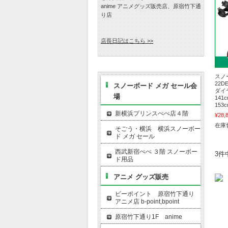
anime アニメグッズ販売店、原宿竹下通
り店
店長日記はこちら >>
スノ
22D
スノーボード メガ セール会
ダイ
場
141
153
新横浜プリンスぺぺ店４階
¥28,
在庫
そごう・横浜 横浜スノーボー
ド メガ セール
西武新宿ぺぺ ３階 スノーボー
3件
ド用品
アニメ グッズ販売
ビーポイント 原宿竹下通り
アニメ店 b-point,bpoint
原宿竹下通り1F anime