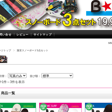
ビーポイント
スノーボード メガセール！３点セットが激安価格で！当店限定
問い合せ
レビュー
サイトマップ
ージトップ
激安スノーボード3点セット
切替：
並び順：
中1件～3件を表示
商品一覧