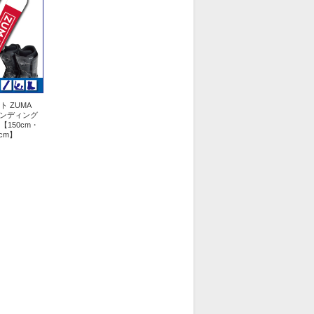
 ZUMA
 ビンディング
【150cm・
3cm】