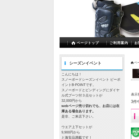
ページトップ
ご利用案内
お
シーズンイベント
ペ
こんにちは！
スノーボードシーズンイベント ビーポ
イントB-POINTです。
スノーボードとビンディングにダイヤ
表示
ル式ブーツ付３点セットが
32,000円から
3件
webページ売り切れでも、お店には在
庫ある場合あります。
是非、ご来店下さい。
ウエア上下セットが
9,900円から
と激安品満載です！