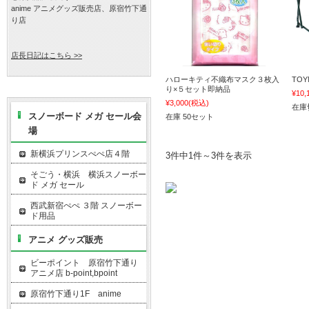
anime アニメグッズ販売店、原宿竹下通
り店
店長日記はこちら >>
ハローキティ不織布マスク３枚入
TOY
り×５セット即納品
¥10,
¥3,000
(税込)
在庫
スノーボード メガ セール会
在庫 50セット
場
新横浜プリンスぺぺ店４階
3件中1件～3件を表示
そごう・横浜 横浜スノーボー
ド メガ セール
西武新宿ぺぺ ３階 スノーボー
ド用品
アニメ グッズ販売
ビーポイント 原宿竹下通り
アニメ店 b-point,bpoint
原宿竹下通り1F anime