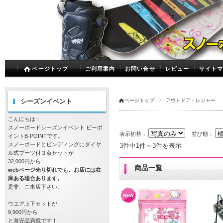
ビーポイント
スノーボード メ
ページトップ
ご利用案内
お問い合せ
レビュー
サイト
シーズンイベント
ページトップ
アウトドア・レジャー
こんにちは！
スノーボードシーズンイベント ビーポ
表示切替：
並び順：
イントB-POINTです。
スノーボードとビンディングにダイヤ
3件中1件～3件を表示
ル式ブーツ付３点セットが
32,000円から
商品一覧
webページ売り切れでも、お店には在
庫ある場合あります。
是非、ご来店下さい。
ウエア上下セットが
9,900円から
と激安品満載です！