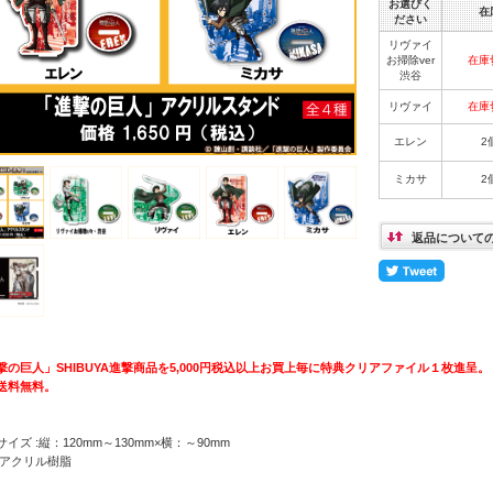
お選びく
在
ださい
リヴァイ
お掃除ver
在庫
渋谷
リヴァイ
在庫
エレン
2
ミカサ
2
返品について
撃の巨人」SHIBUYA進撃商品を5,000円税込以上お買上毎に特典クリアファイル１枚進呈。
送料無料。
イズ :縦：120mm～130mm×横：～90mm
:アクリル樹脂