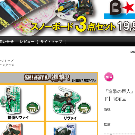
問い合せ
レビュー
サイトマップ
ージトップ
ニメグッズ
『進撃の巨人』
ド】限定品
価格:
数量: