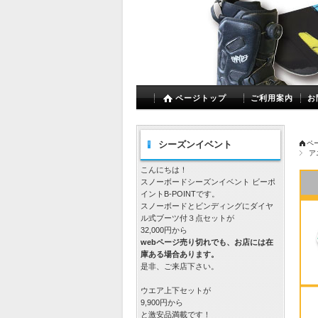
ページトップ
ご利用案内
お
シーズンイベント
ペ
ア
こんにちは！
スノーボードシーズンイベント ビーポ
イントB-POINTです。
スノーボードとビンディングにダイヤ
ル式ブーツ付３点セットが
32,000円から
webページ売り切れでも、お店には在
庫ある場合あります。
是非、ご来店下さい。
ウエア上下セットが
9,900円から
と激安品満載です！