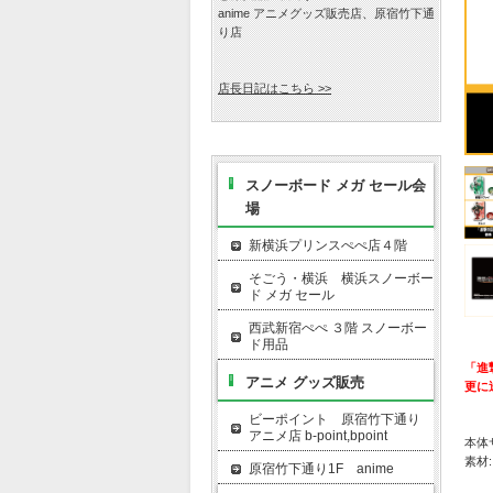
anime アニメグッズ販売店、原宿竹下通
り店
店長日記はこちら >>
スノーボード メガ セール会
場
新横浜プリンスぺぺ店４階
そごう・横浜 横浜スノーボー
ド メガ セール
西武新宿ぺぺ ３階 スノーボー
ド用品
「進
アニメ グッズ販売
更に
ビーポイント 原宿竹下通り
アニメ店 b-point,bpoint
本体サ
素材
原宿竹下通り1F anime