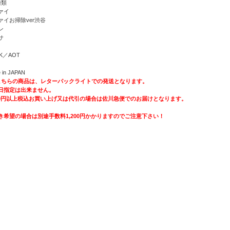
種類
ァイ
ァイお掃除ver渋谷
ン
サ
HK／AOT
 in JAPAN
こちらの商品は、レターパックライトでの発送となります。
日指定は出来ません。
000円以上税込お買い上げ又は代引の場合は佐川急便でのお届けとなります。
き希望の場合は別途手数料1,200円かかりますのでご注意下さい！