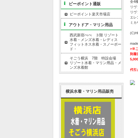
全4
ビーポイント通販
リヴ
リヴ
ビーポイント楽天市場店
エレ
ミカ
アウトドア・マリン用品
(C)
西武新宿ぺぺ ３階 リゾート
水着・メンズ水着・レディス
made
フィットネス水着・スノーボー
ド・
>※
到着
そごう横浜 7階 特設会場
5,
リゾート水着・マリン用品・メ
ンズ水着館
代引
横浜水着・マリン用品販売